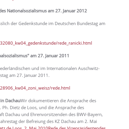
des Nationalsozialismus am 27. Januar 2012
ässlich der Gedenkstunde im Deutschen Bundestag am
432080_kw04_gedenkstunde/rede_ranicki.html
alsozialismus" am 27. Januar 2011
iederländischen und im Internationalen Auschwitz-
stag am 27. Januar 2011.
128906_kw04_zoni_weisz/rede.html
 in Dachau
Wir dokumentieren die Ansprache des
. Ph. Dietz de Loos, und die Ansprache des
haft Dachau und Ehrenvorsitzenden des BWV-Bayern,
ahrestag der Befreiung des KZ Dachau am 2. Mai
ietz de Loos, 2. Mai 2010
Rede des Vizepräsidentendes