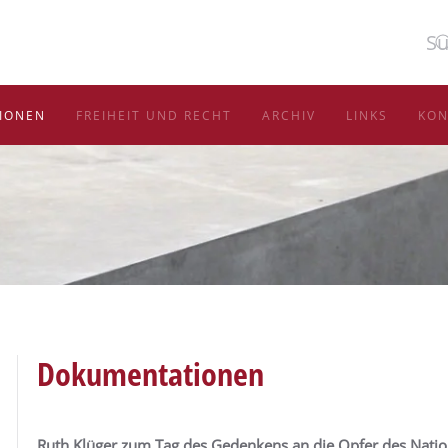
IONEN
FREIHEIT UND RECHT
ARCHIV
LINKS
KON
Dokumentationen
Ruth Klüger zum Tag des Gedenkens an die Opfer des Natio