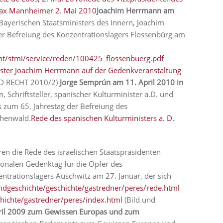
Max Mannheimer 2. Mai 2010
Joachim Herrmann am
ayerischen Staatsministers des Innern, Joachim
er Befreiung des Konzentrationslagers Flossenbürg am
t/stmi/service/reden/100425_flossenbuerg.pdf
ister Joachim Herrmann auf der Gedenkveranstaltung
UND RECHT 2010/2)
Jorge Semprún am 11. April 2010 in
Schriftsteller, spanischer Kulturminister a.D. und
 zum 65. Jahrestag der Befreiung des
chenwald.
Rede des spanischen Kulturministers a. D.
en die Rede des israelischen Staatspräsidenten
nalen Gedenktag für die Opfer des
ntrationslagers Auschwitz am 27. Januar, der sich
dgeschichte/geschichte/gastredner/peres/rede.html
hichte/gastredner/peres/index.html
(Bild und
pril 2009 zum Gewissen
Europas und zum