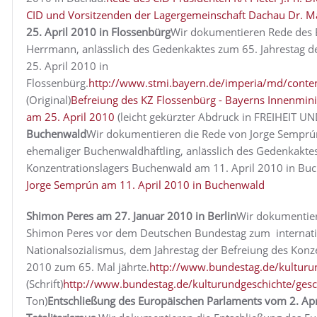
CID und Vorsitzenden der Lagergemeinschaft Dachau Dr. 
25. April 2010 in Flossenbürg
Wir dokumentieren Rede des B
Herrmann, anlässlich des Gedenkaktes zum 65. Jahrestag d
25. April 2010 in
Flossenbürg.
http://www.stmi.bayern.de/imperia/md/conten
(Original)
Befreiung des KZ Flossenbürg - Bayerns Innenmin
am 25. April 2010
(leicht gekürzter Abdruck in FREIHEIT 
Buchenwald
Wir dokumentieren die Rede von Jorge Semprún, 
ehemaliger Buchenwaldhäftling, anlässlich des Gedenkaktes
Konzentrationslagers Buchenwald am 11. April 2010 in Bu
Jorge Semprún am 11. April 2010 in Buchenwald
Shimon Peres am 27. Januar 2010 in Berlin
Wir dokumentier
Shimon Peres vor dem Deutschen Bundestag zum internatio
Nationalsozialismus, dem Jahrestag der Befreiung des Konze
2010 zum 65. Mal jährte.
http://www.bundestag.de/kulturun
(Schrift)
http://www.bundestag.de/kulturundgeschichte/gesc
Ton)
Entschließung des Europäischen Parlaments vom 2. A